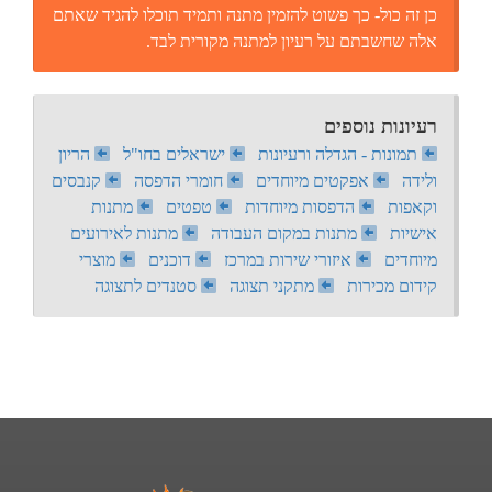
כן זה כול- כך פשוט להזמין מתנה ותמיד תוכלו להגיד שאתם
אלה שחשבתם על רעיון למתנה מקורית לבד.
רעיונות נוספים
תמונות - הגדלה ורעיונות
ישראלים בחו"ל
הריון
ולידה
אפקטים מיוחדים
חומרי הדפסה
קנבסים
וקאפות
הדפסות מיוחדות
טפטים
מתנות
אישיות
מתנות במקום העבודה
מתנות לאירועים
מיוחדים
איזורי שירות במרכז
דוכנים
מוצרי
קידום מכירות
מתקני תצוגה
סטנדים לתצוגה