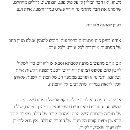
משהו. ואז חבר המליץ לי על פיק פונג, הם פשוט גדולים מהחיים.
שהסרנו את הבד מהתמונה הוריי פשוט עמדו ודמעו. איזה רגע".
רעיון למתנה מקורית
אנחנו בפיק פונג מתמחים בהפתעות, תוכלו להזמין אצלנו מגוון רחב
של הפתעות מיוחדות לכל אירוע ולכל אדם.
אם אתם מחפשים מתנה לסבתא וסבא או להורים כדי לשקול
להכין להם פסיפס תמונות ייחודי שיורכב מתמונה ראשית אחת
(שלהם), ותמונה זו תורכב ממספר רב של תמונות קטנות שאותן
יוכלו לראות במידה ומתקרבים אל התמונה.
אופציה נוספת היא להרכיב להם קולאז' של תמונות של בני
המשפחה והחברים מאירועים משמעותיים במהלך חייהם, שילוב
של תמונה מהחתונה של הבת, מהבר מצווה של הילד, מלידת הנכד
הראשון וסיום קורס הקצינים של הנכדה הגדולה. אין גבול לדמיון
ולרעיונות שאפשר ליצור.