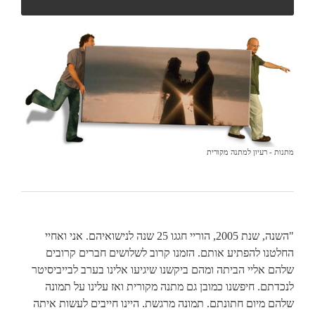
מתנות - רעיון למתנה מקורית
"השנה, שנת 2005, הוריי חגגו 25 שנה לנישואיהם. אני ואחיי
החלטנו להפתיע אותם. הזמנו קרוב לשלושים חברים קרובים
שלהם אליי הביתה ומהם ביקשנו שיגיעו אלינו בערב לבייביסיטר
לנכדתם. חיפשנו כמובן גם מתנה מקורית ואז עלינו על תמונה
שלהם מיום חתונתם. תמונה מרגשת. היינו חייבים לעשות איתה