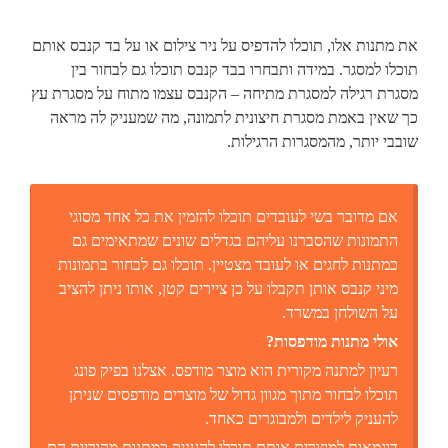
את מתנות אלו, תוכלו להדפיס על ניר צילום או על בד קנבס אותם
תוכלו למסגר. במידה ותבחרו בבד קנבס תוכלו גם לבחור בין
מסגרת רגילה למסגרת מתיחה – הקנבס עצמו מתוח על מסגרת עץ
כך שאין באמת מסגרת חיצונית לתמונה, מה שמעניק לה מראה
שובבי יותר, מהמסגרות הרגילות.
אם מדובר בשי לעובדים תוכלו להזמין את כל אחד מסוגי
התמונות שהסברנו עליהם בגדלים שונים שמתאימים גם
כמתנות לחגים או לעובד מצטיין. תוכלו גם לבחור בתמונות
מיני קנבס אותן תקבלו על כן ציירים קטן, אותו ניתן להציב
על השולחן במשרד.
אולי מתנות מודפסות?
רעיון למתנה מקורית הוא מוצר מודפס. אצלנו בפיק פונג
תוכלו לבחור מתוך מגוון גדול של מוצרים מודפסים שניתן
להעניק לילדים ולמבוגרים כאחד.
דוגמאות למוצרים אותם תוכלו להעניק כמתנות מקוריות הם