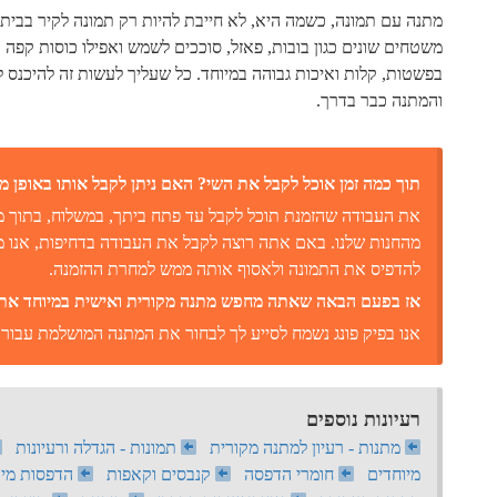
מתנה עם תמונה, כשמה היא, לא חייבת להיות רק תמונה לקיר בבית 
משטחים שונים כגון בובות, פאזל, סוככים לשמש ואפילו כוסות קפה א
בפשטות, קלות ואיכות גבוהה במיוחד. כל שעליך לעשות זה להיכנס
והמתנה כבר בדרך.
תוך כמה זמן אוכל לקבל את השי? האם ניתן לקבל אותו באופן מי
את העבודה שהזמנת תוכל לקבל עד פתח ביתך, במשלוח, בתוך מס
מהחנות שלנו. באם אתה רוצה לקבל את העבודה בדחיפות, אנו
להדפיס את התמונה ולאסוף אותה ממש למחרת ההזמנה.
אז בפעם הבאה שאתה מחפש מתנה מקורית ואישית במיוחד אתה 
אנו בפיק פונג נשמח לסייע לך לבחור את המתנה המושלמת עבור 
רעיונות נוספים
מתנות - רעיון למתנה מקורית
תמונות - הגדלה ורעיונות
מיוחדים
חומרי הדפסה
קנבסים וקאפות
הדפסות מיו