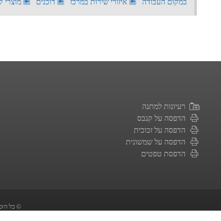
במקום העבודה
איזורי שירות במרכז
דוכנים
מוצרי ק
רעיונות למתנה
הדפסה על קנבס
הדפסה על זכוכית
הדפסה על שמשונית
הדפסת טפטים
| picpong.co.il | כל הזכויות שמורות ©