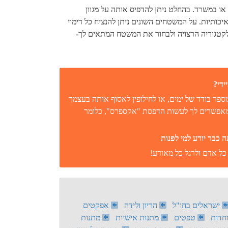
או במשרד. בהחלט ניתן להדפיס אותה על מגוון
יכותיות. על המשטחים השונים ניתן להנציח כל דימוי
 לקטגוריה הרצויה ולבחור את המשטח המתאים לך-
ידי?
פר בודד של ימים, או לחילופין לאסוף אותה בעצמך
 מאפשרים לך לעשות הדפסת "אקספרס", כלומר
כבר יודע למי לפנות
כל אדם ולרגל כל מאורע!
ישראלים בחו"ל
הריון ולידה
אפקטים
חדות
טפטים
מתנות אישיות
מתנות