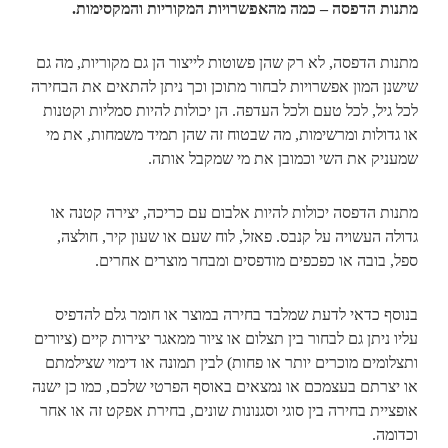
מתנות הדפסה – כמה מהאפשרויות המקוריות והמקסימות.
מתנות הדפסה, לא רק שהן פשוטות לייצור הן גם מקוריות, מה גם
שישנן המון אפשרויות לבחור מתוכן וכך ניתן להתאים את הבחירה
לכל גיל, לכל טעם ולכל העדפה. הן יכולות להיות סמליות וקטנות
או גדולות ומרשימות, מה שבטוח זה שהן תמיד משמחות, את מי
שמעניק את השי וכמובן את מי שמקבל אותה.
מתנות הדפסה יכולות להיות אלבום עם כריכה, יצירה קטנה או
גדולה העשויה על קנבס. פאזל, לוח שעם או שעון קיר, חולצה,
ספל, בובה או כפכפים מודפסים ומבחר מוצרים אחרים.
בנוסף כדאי לדעת שמלבד בחירה במוצר או חומר גלם להדפיס
עליו ניתן גם לבחור בין תצלום או ציור ממאגר יצירות קיים (ציורים
ותצלומים מוכרים יותר או פחות) לבין תמונה או דימוי שצילמתם
או יצרתם בעצמכם או נמצאים באוסף הפרטי שלכם, כמו כן ישנה
אופציית בחירה בין סוגי וסגנונות שונים, בחירת אפקט זה או אחר
וכדומה.