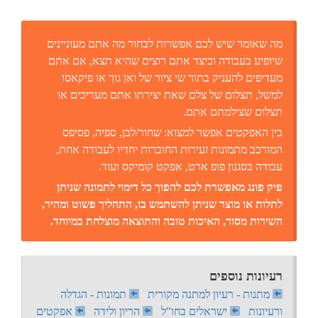
מה שאומר שיש לכם אפשרות לבחור מה אתם מעוניינים
שיופיע בעבודה וכיצד אתם רוצים שהיא תצא, אם אתם
מעדיפים להעניק בתור שי ציור של ואן גוך או פיקאסו
למשל, תצלום של צלם שאת יצירתו אתם מעריכים או
תצלום שצילמתם אתם.
בין האפקטים אפשר למצוא: שחור/לבן, ספיה, פסיפס
המורכב מתמונות זעירות החוברות יחדיו לעבודה אחת,
עבודה בסגנון פופ ארט, אפקט קומיקס ועוד.
פיק פונג מאפשרת לכם להפוך כל דימוי לתמונה שניתן
לתלות או מוצר שניתן להשתמש בו, התהליך פשוט ומהיר,
השירות מסור, האיכות טובה והתוצאה מוצלחת במיוחד.
רעיונות נוספים
מתנות - רעיון למתנה מקורית
תמונות - הגדלה
ורעיונות
ישראלים בחו"ל
הריון ולידה
אפקטים