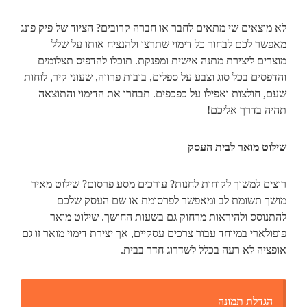
לא מוצאים שי מתאים לחבר או חברה קרובים? הציוד של פיק פונג
מאפשר לכם לבחור כל דימוי שתרצו ולהנציח אותו על שלל
מוצרים ליצירת מתנה אישית ומפנקת. תוכלו להדפיס תצלומים
והדפסים בכל סוג וצבע על ספלים, בובות פרווה, שעוני קיר, לוחות
שעם, חולצות ואפילו על כפכפים. תבחרו את הדימוי והתוצאה
תהיה בדרך אליכם!
שילוט מואר לבית העסק
רוצים למשוך לקוחות לחנות? עורכים מסע פרסום? שילוט מאיר
מושך תשומת לב ומאפשר לפרסומת או שם העסק שלכם
להתנוסס ולהיראות מרחוק גם בשעות החושך. שילוט מואר
פופולארי במיוחד עבור צרכים עסקיים, אך יצירת דימוי מואר זו גם
אופציה לא רעה בכלל לשדרוג חדר בבית.
הגדלת תמונה