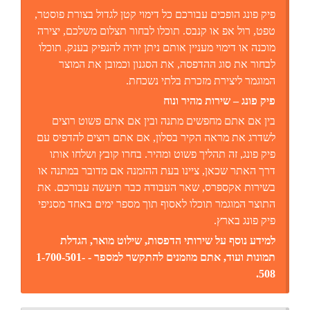
פיק פונג הופכים עבורכם כל דימוי קטן לגדול בצורת פוסטר,
טפט, רול אפ או קנבס. תוכלו לבחור תצלום משלכם, יצירה
מוכנה או דימוי מעניין אותם ניתן יהיה להנפיק בענק. תוכלו
לבחור את סוג ההדפסה, את הסגנון וכמובן את המוצר
המוגמר ליצירת מזכרת בלתי נשכחת.
פיק פונג – שירות מהיר ונוח
בין אם אתם מחפשים מתנה ובין אם אתם פשוט רוצים
לשדרג את מראה הקיר בסלון, אם אתם רוצים להדפיס עם
פיק פונג, זה תהליך פשוט ומהיר. בחרו קובץ ושלחו אותו
דרך האתר שכאן, ציינו בעת ההזמנה אם מדובר במתנה או
בשירות אקספרס, שאר העבודה כבר תיעשה עבורכם. את
התוצר המוגמר תוכלו לאסוף תוך מספר ימים באחד מסניפי
פיק פונג בארץ.
למידע נוסף על שירותי הדפסות, שילוט מואר, הגדלת
תמונות ועוד, אתם מוזמנים להתקשר למספר - 1-700-501-
508.