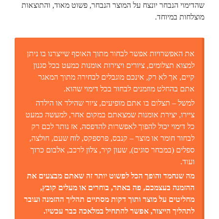
שהדימוי הנבחר יונצח על המוצר הנבחר, פשוט מאוד, והתוצאות
מוצלחות במיוחד.
את האפשרויות אפשר לבחור מתוך האוסף שייצרנו בו ניתן
למצוא תצלומים, ציורים ויצירות אומנות כמעט בכל סגנון
קיים, אך לא רק, אינכם מוגבלים לבחירה מתוך המאגר
אתם בהחלט מוזמנים לבחור בכל דימוי שהוא.
למשל – תצלום בו אתם מופיעים, ציור שהילד או הילדה
ציירו, יצירת אומנות שמצאתם במקום אחר, למעשה כמעט
כל דימוי יכול להפוך לאפשרות להדפסה, אז נותר לכם רק
לבחור חומר או מוצר – קנבס, פרספקס, לוח שעם, חולצה,
ספלים (במבחר סוגים), שעון קיר, צלון לרכב, אלבום כרוך
ועוד.
מה שנחמד והופך הכל לפשוט יותר זה שאתם מבצעים את
ההזמנה בעצמכם, פה באתר, בוחרים או מעלים קובץ,
מחליטים על מוצר ותוך דקות מסתיים תהליך ההזמנה ועובר
לתהליך הייצור, אפשר להתחיל במלאכה כבר עכשיו.