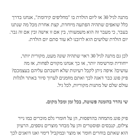
מתנה לגיל 30 או ליום הולדת בו "מחליפים קידומת", אנחנו בדרך
כלל שואפים שתהיה הפתעה מיוחדת, קצת אחרת מכל מה שנתנו
בעבר, כי מעבר זה הוא משמעותי, בין אם זו אישה ובין אם זה גבר.
יום הולדת שלושים הוא לרובנו לא עוד סתם יום הולדת.
לכן גם מתנה לגיל 30 ראוי שתהיה שונה מעט, מקורית יותר,
ייחודית ומרשימה יותר, או כך אנחנו מקווים לפחות, אז מה
עושים? איפה ניתן לקבל רעיונות שלא חשבתם עליהם בעצמכם?
פיק פונג כבר דאגה לכך ואתם מוזמנים לערוך סיור באתר ולגלות
עולם שלם של מתנות מקוריות, לכל גיל.
שי נהדר בהזמנה פשוטה, בכל זמן ומכל מקום.
פיק פונג מתמחה בהדפסות, הן על חומרי גלם מוכרים כמו נייר
צילום, קנבסים ופוסטרים והן על מבחר מוצרים נוספים, הרעיון
הוא שאתם בוחרים חומר או מוצר ובמקביל דימוי ואנו דואגים לכך