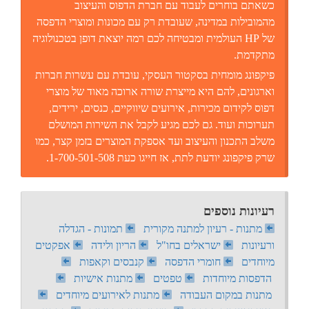
כשאתם בוחרים לעבוד עם חברת הדפוס והעיצוב
מהמובילות במדינה, שעובדת רק עם מכונות ומוצרי הדפסה
של HP העולמית ומבטיחה לכם רמה יוצאת דופן בטכנולוגיה
מתקדמת.
פיקפונג מומחית בסקטור העסקי, עובדת עם עשרות חברות
וארגונים, להם היא מייצרת שורה ארוכה מאוד של מוצרי
דפוס לקידום מכירות, אירועים שיווקיים, כנסים, ירידים,
תערוכות ועוד. גם לכם מגיע לקבל את השירות המושלם
משלב התכנון והעיצוב ועד אספקת המוצרים בזמן קצר, כמו
שרק פיקפונג יודעת לתת, אז חייגו כעת 1-700-501-508.
רעיונות נוספים
מתנות - רעיון למתנה מקורית
תמונות - הגדלה
ורעיונות
ישראלים בחו"ל
הריון ולידה
אפקטים
מיוחדים
חומרי הדפסה
קנבסים וקאפות
הדפסות מיוחדות
טפטים
מתנות אישיות
מתנות במקום העבודה
מתנות לאירועים מיוחדים