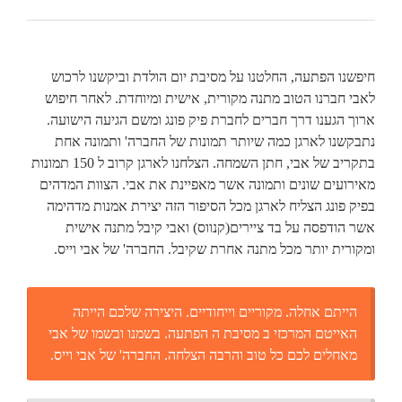
חיפשנו הפתעה, החלטנו על מסיבת יום הולדת וביקשנו לרכוש
לאבי חברנו הטוב מתנה מקורית, אישית ומיוחדת. לאחר חיפוש
ארוך הגענו דרך חברים לחברת פיק פונג ומשם הגיעה הישועה.
נתבקשנו לארגן כמה שיותר תמונות של החברה' ותמונה אחת
בתקריב של אבי, חתן השמחה. הצלחנו לארגן קרוב ל 150 תמונות
מאירועים שונים ותמונה אשר מאפיינת את אבי. הצוות המדהים
בפיק פונג הצליח לארגן מכל הסיפור הזה יצירת אמנות מדהימה
אשר הודפסה על בד ציירים(קנווס) ואבי קיבל מתנה אישית
ומקורית יותר מכל מתנה אחרת שקיבל. החברה' של אבי וייס.
הייתם אחלה. מקוריים וייחודיים. היצירה שלכם הייתה
האייטם המרכזי ב מסיבת ה הפתעה. בשמנו ובשמו של אבי
מאחלים לכם כל טוב והרבה הצלחה. החברה' של אבי וייס.