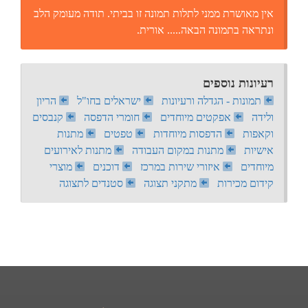
אין מאושרת ממני לתלות תמונה זו בביתי. תודה מעומק הלב
ונתראה בתמונה הבאה..... אורית.
רעיונות נוספים
תמונות - הגדלה ורעיונות
ישראלים בחו"ל
הריון
ולידה
אפקטים מיוחדים
חומרי הדפסה
קנבסים
וקאפות
הדפסות מיוחדות
טפטים
מתנות
אישיות
מתנות במקום העבודה
מתנות לאירועים
מיוחדים
איזורי שירות במרכז
דוכנים
מוצרי
קידום מכירות
מתקני תצוגה
סטנדים לתצוגה