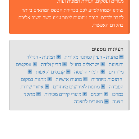
מגורים ועסקים, הגדלת תמונות ועוד.
נציגינו ישמחו לסייע לכם בבחירת הטפט המתאים ביותר
לחדר ילדכם. הנכם מוזמנים ליצור עמנו קשר ונשוב אליכם
בהקדם האפשרי.
רעיונות נוספים
מתנות - רעיון למתנה מקורית
תמונות - הגדלה
ורעיונות
ישראלים בחו"ל
הריון ולידה
אפקטים
מיוחדים
חומרי הדפסה
קנבסים וקאפות
הדפסות מיוחדות
מתנות אישיות
מתנות במקום
העבודה
מתנות לאירועים מיוחדים
איזורי שירות
במרכז
דוכנים
מוצרי קידום מכירות
מתקני
תצוגה
סטנדים לתצוגה