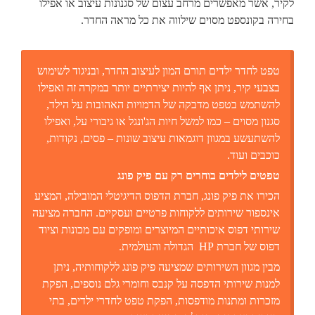
לקיר, אשר מאפשרים מרחב עצום של סגנונות עיצוב או אפילו
בחירה בקונספט מסוים שילווה את כל מראה החדר.
טפט לחדר ילדים תורם המון לעיצוב החדר, ובניגוד לשימוש
בצבעי קיר, ניתן אף להיות יצירתיים יותר במקרה זה ואפילו
להשתמש בטפט מדבקה של הדמויות האהובות על הילד,
סגנון מסוים – כמו למשל חיות הג'ונגל או גיבורי על, ואפילו
להשתעשע במגוון דוגמאות עיצוב שונות – פסים, נקודות,
כוכבים ועוד.
טפטים לילדים בוחרים רק עם פיק פונג
הכירו את פיק פונג, חברת הדפוס הדיגיטלי המובילה, המציע
אינספור שירותים ללקוחות פרטיים ועסקיים. החברה מציעה
שירותי דפוס איכותיים המיוצרים ומופקים עם מכונות וציוד
דפוס של חברת HP הגדולה והעולמית.
מבין מגוון השירותים שמציעה פיק פונג ללקוחותיה, ניתן
למנות שירותי הדפסה על קנבס וחומרי גלם נוספים, הפקת
מזכרות ומתנות מודפסות, הפקת טפט לחדרי ילדים, בתי