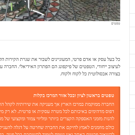
טפטים
כל בעל עסק או אדם פרטי, המעוניינים לשבור את שגרת הקירות הלבנ
לעיצוב ייחודי, הטפטים של פיקפונג הם הפתרון האידיאלי. החברה
בצורה אבסולוטית כל לקוח ולקוח.
טפטים בראשון לציון ובכל אזור המרכז בקלות
החברה ממוקמת במרכז הארץ אך מעניקה את שירותיה לקהל הרחב 
דפוס מדהימים באיכותם לכל מטרה עסקית או פרטית. לא רק מי 
להנות מזמני האספקה הקצרים ביותר ומליווי צמוד ומקצועי של מחל
כולם מוזמנים לאמץ לחיקם את החברה שחרטה על דגלה להעניק מ
להשאיר פרטים באתר ואנו נשמח לעמוד לרשותכם בכל פניה, בק