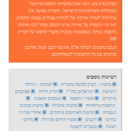
חברת פיק פונג הינה אחת מחברות הדפוס הדיגיטלי
המובילות והמתקדמות בישראל. החברה מציעה את
שירותיה לשורה ארוכה של לקוחות עסקיים במגוון תחומים,
תוך כדי הקפדה על שירות אדיב וקשוב, מחיר הוגן ואיכות
הדפסה גבוהה, באמצעות מכונות ומוצרי הדפוס של חברת
HP.
הנכם מוזמנים לשלוח אלינו את פנייתכם ונשוב אליכם
בהקדם עם כל התשובות לשאלותיכם.
רעיונות נוספים
מתנות - רעיון למתנה מקורית
תמונות - הגדלה
ורעיונות
ישראלים בחו"ל
הריון ולידה
אפקטים
מיוחדים
חומרי הדפסה
קנבסים וקאפות
הדפסות מיוחדות
מתנות אישיות
מתנות במקום
העבודה
מתנות לאירועים מיוחדים
איזורי שירות
במרכז
דוכנים
מוצרי קידום מכירות
מתקני
תצוגה
סטנדים לתצוגה