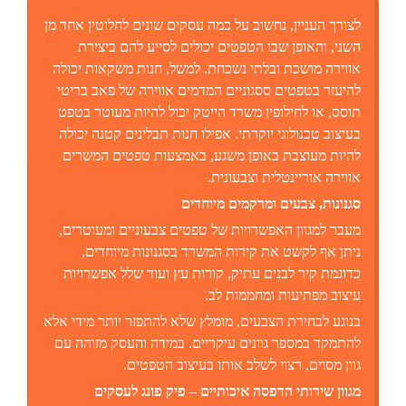
לצורך העניין, נחשוב על כמה עסקים שונים לחלוטין אחד מן
השני, והאופן שבו הטפטים יכולים לסייע להם ביצירת
אווירה מושכת ובלתי נשכחת. למשל, חנות משקאות יכולה
להיעזר בטפטים ססגוניים המדמים אווירה של פאב בריטי
תוסס, או לחילופין משרד הייטק יכול להיות מעוטר בטפט
בעיצוב טכנולוגי יוקרתי. אפילו חנות תבלינים קטנה יכולה
להיות מעוצבת באופן משגע, באמצעות טפטים המשרים
אווירה אוריינטלית וצבעונית.
סגנונות, צבעים ומרקמים מיוחדים
מעבר למגוון האפשרויות של טפטים צבעוניים ומעוטרים,
ניתן אף לקשט את קירות המשרד בסגנונות מיוחדים,
כדוגמת קיר לבנים עתיק, קורות עץ ועוד שלל אפשרויות
עיצוב מפתיעות ומחממות לב.
בנוגע לבחירת הצבעים, מומלץ שלא להתפזר יותר מידי אלא
להתמקד במספר גוונים עיקריים. במידה והעסק מזוהה עם
גוון מסוים, רצוי לשלב אותו בעיצוב הטפטים.
מגוון שירותי הדפסה איכותיים – פיק פונג לעסקים