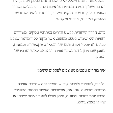
וכמה אנחנו נותנים משקל לאופן שבו מתחם העסק מעוצב, היות
והדבר משליך במידה מסוימת על איכות החברה: ככל שהמשרד
מעוצב באופן מרשים, מוקפד ומקורי, כך סביר להניח שנתרשם
מהעסק כאיכותי, אכפתי ומקצועי.
כיום, הדרך הייחודית לקשט חדרים במתחמי עסקים, משרדים
וחנויות היא שימוש בטפט מעוצב, אשר מקנה לקיר מראה שצבע
לעולם לא יוכל לחקות: שפע של דוגמאות, טקסטורות וסגנונות,
באופן שבו ניתן לחוש בשינוי אווירה ובהתאם לאופי וערכיו של
העסק.
איך בוחרים טפטים מעוצבים לעסקים שונים?
על פניו, לטפטים ולצבעי קיר יש תפקיד זהה – יצירת אווירה
מיוחדת ומרגיעה. עם זאת, אפשרויות העיצוב בתחום הטפטים
הרבה יותר רחבות ומגוונות, וניתן אפילו להעביר מסר יצירתי או
שיווקי באמצעותם.