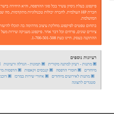
פיקפונג בעלת ניסיון עשיר בכל סוגי ההדפסה, והיא היחידה בישר
חברת HP העולמית. לחברה יכולות טכנולוגיות מתקדמות, 
המושלמת.
בתחום טפטים לפיקפונג מחלקת עיצוב מדהימה בה תוכלו להיעזר ו
ציורים שונים, פרחים וכל דבר אחר. פיקפונג מעניקה שירות מעל 
ההתקנה בעסק. חייגו כעת 1-700-501-508.
רעיונות נוספים
מתנות - רעיון למתנה מקורית
תמונות - הגדלה ורעיונות
מיוחדים
חומרי הדפסה
קנבסים וקאפות
הדפסות מיו
מתנות לאירועים מיוחדים
איזורי שירות במרכז
דוכני
סטנדים לתצוגה